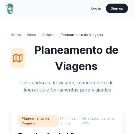
Log in
Sign up
Home
›
Início
›
Artigos
›
Planeamento de Viagens
Planeamento de
Viagens
Calculadoras de viagem, planeamento de
itinerários e ferramentas para viajantes
Planeamento de
27 min
de
Atualizado:
Janeiro
Viagens
leitura
2026