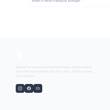
Artikel in dieser Kategorie anzeigen
Explore the world with interactive maps, curated guides
and a free route planner. 65,000+ cities, 4,000+ places,
227 countries.