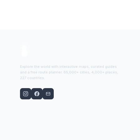
Explore the world with interactive maps, curated guides
and a free route planner. 65,000+ cities, 4,000+ places,
227 countries.