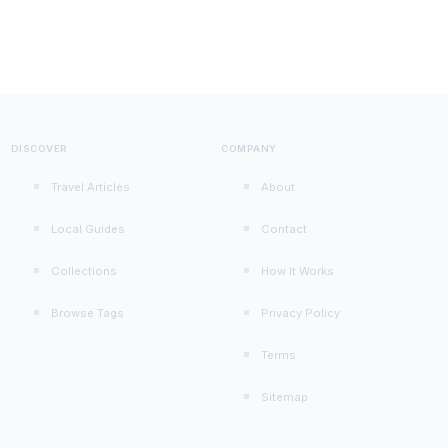
DISCOVER
COMPANY
Travel Articles
About
Local Guides
Contact
Collections
How It Works
Browse Tags
Privacy Policy
Terms
Sitemap