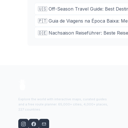
🇺🇸
Off-Season Travel Guide: Best Dest
🇵🇹
Guia de Viagens na Época Baixa: Me
🇩🇪
Nachsaison Reiseführer: Beste Reis
Explore the world with interactive maps, curated guides
and a free route planner. 65,000+ cities, 4,000+ places,
227 countries.