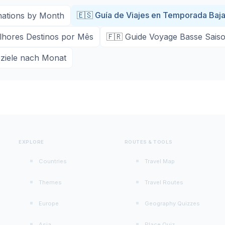
🇪🇸
Guía de Viajes en Temporada Baja
inations by Month
lhores Destinos por Mês
🇫🇷
Guide Voyage Basse Saison
eziele nach Monat
EXPLORE
ROUTES & TOOLS
Countries
Travel Map
Themes
Travel Routes
Europe
Geography Quizzes
Asia
Place Quiz