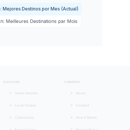
: Mejores Destinos por Mes
(
Actual
)
: Meilleures Destinations par Mois
DISCOVER
COMPANY
Travel Articles
About
Local Guides
Contact
Collections
How It Works
Browse Tags
Privacy Policy