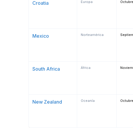
Europa
Octubr
Croatia
Norteamérica
Septie
Mexico
África
Noviem
South Africa
Oceanía
Octubr
New Zealand