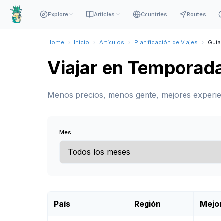
Explore
Articles
Countries
Routes
Home
›
Inicio
›
Artículos
›
Planificación de Viajes
›
Guía
Viajar en Temporad
Menos precios, menos gente, mejores experi
Mes
País
Región
Mejo