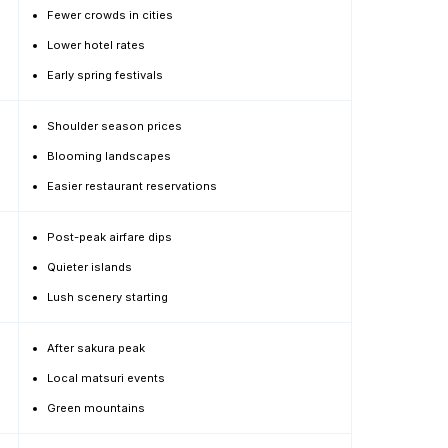
Fewer crowds in cities
Lower hotel rates
Early spring festivals
Shoulder season prices
Blooming landscapes
Easier restaurant reservations
Post-peak airfare dips
Quieter islands
Lush scenery starting
After sakura peak
Local matsuri events
Green mountains