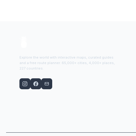
Explore the world with interactive maps, curated guides
and a free route planner. 65,000+ cities, 4,000+ places,
227 countries.