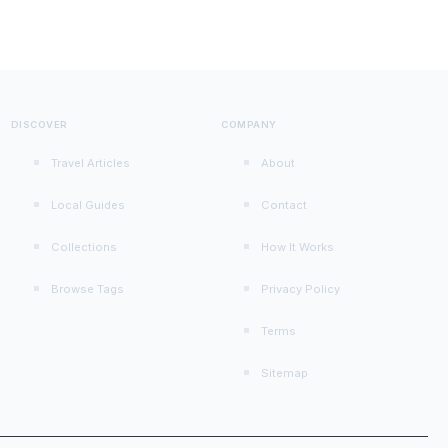
DISCOVER
COMPANY
Travel Articles
About
Local Guides
Contact
Collections
How It Works
Browse Tags
Privacy Policy
Terms
Sitemap