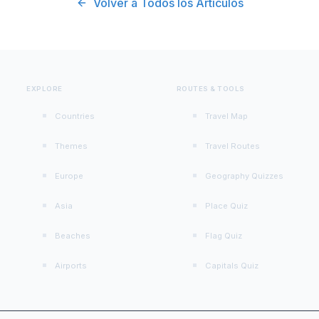
Volver a Todos los Artículos
EXPLORE
ROUTES & TOOLS
Countries
Travel Map
Themes
Travel Routes
Europe
Geography Quizzes
Asia
Place Quiz
Beaches
Flag Quiz
Airports
Capitals Quiz