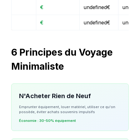
€
undefined€
undefi
€
undefined€
undefi
6 Principes du Voyage
Minimaliste
N'Acheter Rien de Neuf
Emprunter équipement, louer matériel, utiliser ce qu'on
possède, éviter achats souvenirs impulsifs
Économie :
30-50% équipement