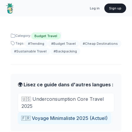
Log in
Sign up
Category:
Budget Travel
Tags:
#
Trending
#
Budget Travel
#
Cheap Destinations
#
Sustainable Travel
#
Backpacking
🌍 Lisez ce guide dans d'autres langues :
🇺🇸
Underconsumption Core Travel
2025
🇫🇷
Voyage Minimaliste 2025
(
Actuel
)